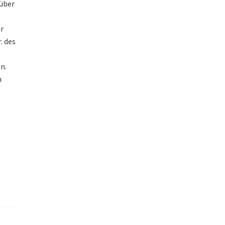
 über
r
. des
n.
h