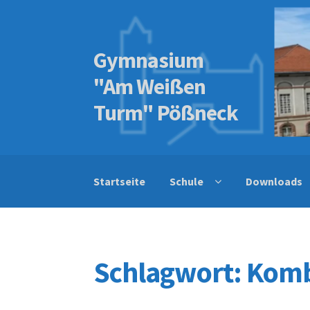
Gymnasium
Skip
Skip
to
to
"Am Weißen
navigation
content
Turm" Pößneck
Startseite
Schule
Downloads
Schlagwort:
Kom