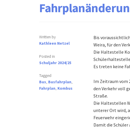
Fahrplanänderun
Written by
Bis voraussichtli
Kathleen Netzel
Weira, für den Verk
Die Haltestelle Ko
Posted in
Schülerhaltestell
Schuljahr 2024/25
Es treten keine Fa
Tagged
Im Zeitraum vom 29
Bus
,
Busfahrplan
,
den Verkehr voll g
Fahrplan
,
Kombus
Straße.
Die Haltestellen W
unterer Ort wird, 
Feuerwehr eingeric
Damit die Schüler 