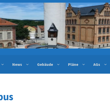
News
Gebäude
Pläne
AGs
bus