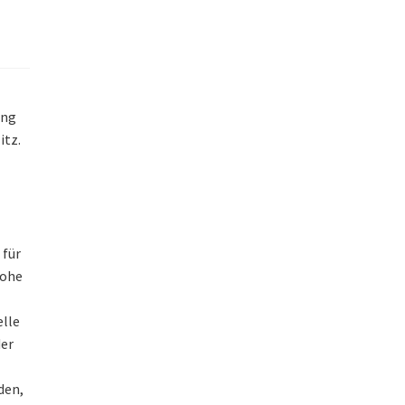
ung
itz.
 für
Hohe
elle
der
den,