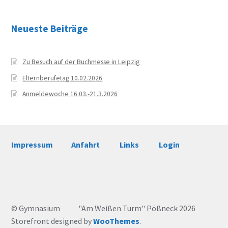
News
Neueste Beiträge
Aktuelles
Archiv
Zu Besuch auf der Buchmesse in Leipzig
Elternberufetag 10.02.2026
Schuljahr 2024/25
Anmeldewoche 16.03.-21.3.2026
Schuljahr 2023/24
Schuljahr 2022/23
Impressum
Anfahrt
Links
Login
Schuljahr 2021/22
Schuljahr 2020/21
© Gymnasium "Am Weißen Turm" Pößneck 2026
Schuljahr 2019/20
Storefront designed by
WooThemes
.