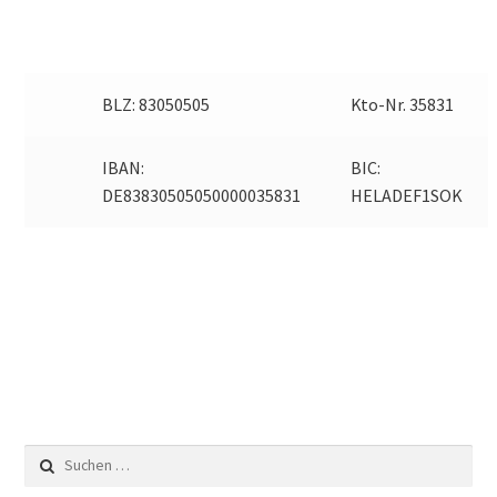
Informationen für Busfahrschüler
Berufs- und Studienberatung
BLZ: 83050505
Kto-Nr. 35831
Schulsozialarbeit
IBAN:
BIC:
DE83830505050000035831
HELADEF1SOK
Schulkonferenz
Wir suchen Verstärkung für unser Team!
Downloads
Lehrer
Eltern & Schüler
Suchen
nach: