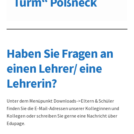
Turm“ Pößneck
Informationen für Busfahrschüler
Berufs- und Studienberatung
Schulsozialarbeit
Haben Sie Fragen an
Schulkonferenz
einen Lehrer/ eine
Wir suchen Verstärkung für unser Team!
Lehrerin?
Downloads
Unter dem Menüpunkt Downloads->Eltern & Schüler
Lehrer
finden Sie die E-Mail-Adressen unserer Kolleginnen und
Kollegen oder schreiben Sie gerne eine Nachricht über
Eltern & Schüler
Edupage.