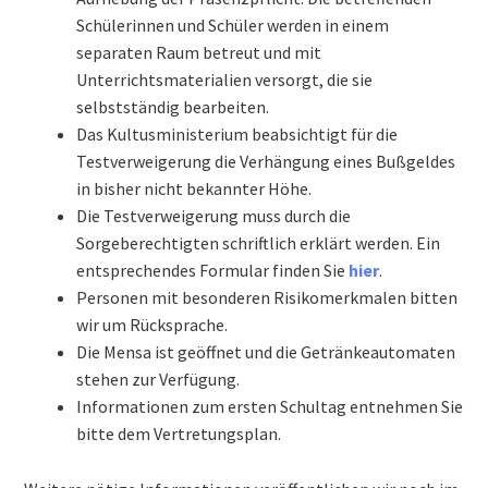
Schülerinnen und Schüler werden in einem
Gebäude
separaten Raum betreut und mit
Unterrichtsmaterialien versorgt, die sie
Bilder & virtueller Rundgang
selbstständig bearbeiten.
Das Kultusministerium beabsichtigt für die
Anfahrt
Testverweigerung die Verhängung eines Bußgeldes
in bisher nicht bekannter Höhe.
Bibliothek
Die Testverweigerung muss durch die
Sorgeberechtigten schriftlich erklärt werden. Ein
Pläne
entsprechendes Formular finden Sie
hier
.
Personen mit besonderen Risikomerkmalen bitten
Vertretungsplan
wir um Rücksprache.
Die Mensa ist geöffnet und die Getränkeautomaten
Monatsplan
stehen zur Verfügung.
Informationen zum ersten Schultag entnehmen Sie
bitte dem Vertretungsplan.
Jahresplan