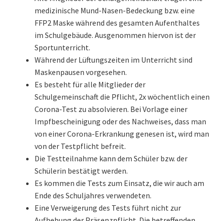
News
medizinische Mund-Nasen-Bedeckung bzw. eine
FFP2 Maske während des gesamten Aufenthaltes
Aktuelles
im Schulgebäude. Ausgenommen hiervon ist der
Sportunterricht.
Archiv
Während der Lüftungszeiten im Unterricht sind
Maskenpausen vorgesehen.
Schuljahr 2024/25
Es besteht für alle Mitglieder der
Schulgemeinschaft die Pflicht, 2x wöchentlich einen
Schuljahr 2023/24
Corona-Test zu absolvieren. Bei Vorlage einer
Impfbescheinigung oder des Nachweises, dass man
Schuljahr 2022/23
von einer Corona-Erkrankung genesen ist, wird man
von der Testpflicht befreit.
Die Testteilnahme kann dem Schüler bzw. der
Schuljahr 2021/22
Schülerin bestätigt werden.
Es kommen die Tests zum Einsatz, die wir auch am
Schuljahr 2020/21
Ende des Schuljahres verwendeten.
Eine Verweigerung des Tests führt nicht zur
Schuljahr 2019/20
Aufhebung der Präsenzpflicht. Die betreffenden