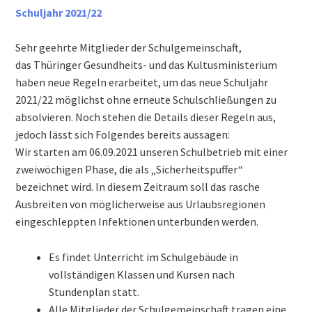
Schuljahr 2021/22
Informationen für Busfahrschüler
Sehr geehrte Mitglieder der Schulgemeinschaft,
Berufs- und Studienberatung
das Thüringer Gesundheits- und das Kultusministerium
haben neue Regeln erarbeitet, um das neue Schuljahr
Schulsozialarbeit
2021/22 möglichst ohne erneute Schulschließungen zu
absolvieren. Noch stehen die Details dieser Regeln aus,
jedoch lässt sich Folgendes bereits aussagen:
Schulkonferenz
Wir starten am 06.09.2021 unseren Schulbetrieb mit einer
zweiwöchigen Phase, die als „Sicherheitspuffer“
Wir suchen Verstärkung für unser Team!
bezeichnet wird. In diesem Zeitraum soll das rasche
Ausbreiten von möglicherweise aus Urlaubsregionen
Downloads
eingeschleppten Infektionen unterbunden werden.
Lehrer
Es findet Unterricht im Schulgebäude in
vollständigen Klassen und Kursen nach
Eltern & Schüler
Stundenplan statt.
Alle Mitglieder der Schulgemeinschaft tragen eine