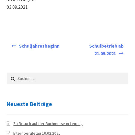
News
03.09.2021
Aktuelles
Archiv
Beitragsnavigation
Schuljahresbeginn
Schulbetrieb ab
Schuljahr 2024/25
21.09.2021
Schuljahr 2023/24
Suchen
Schuljahr 2022/23
nach:
Schuljahr 2021/22
Neueste Beiträge
Schuljahr 2020/21
Zu Besuch auf der Buchmesse in Leipzig
Schuljahr 2019/20
Elternberufetag 10.02.2026