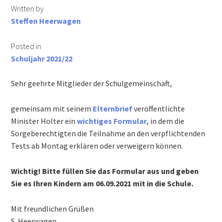
Written by
Informationen für Busfahrschüler
Steffen Heerwagen
Berufs- und Studienberatung
Posted in
Schuljahr 2021/22
Schulsozialarbeit
Sehr geehrte Mitglieder der Schulgemeinschaft,
Schulkonferenz
gemeinsam mit seinem
Elternbrief
veröffentlichte
Minister Holter ein
wichtiges Formular
, in dem die
Wir suchen Verstärkung für unser Team!
Sorgeberechtigten die Teilnahme an den verpflichtenden
Tests ab Montag erklären oder verweigern können.
Downloads
Wichtig! Bitte füllen Sie das Formular aus und geben
Lehrer
Sie es Ihren Kindern am 06.09.2021 mit in die Schule.
Eltern & Schüler
Mit freundlichen Grüßen
S. Heerwagen