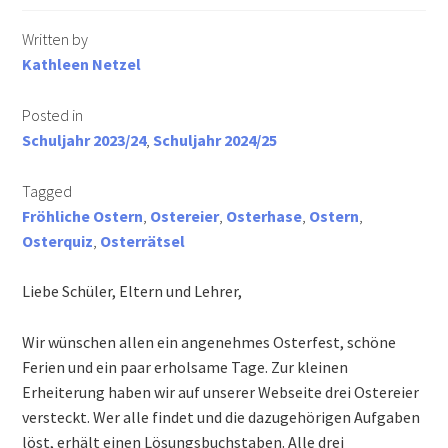
Informationen für Busfahrschüler
Written by
Kathleen Netzel
Berufs- und Studienberatung
Posted in
Schuljahr 2023/24
,
Schuljahr 2024/25
Schulsozialarbeit
Tagged
Schulkonferenz
Fröhliche Ostern
,
Ostereier
,
Osterhase
,
Ostern
,
Osterquiz
,
Osterrätsel
Wir suchen Verstärkung für unser Team!
Liebe Schüler, Eltern und Lehrer,
Downloads
Wir wünschen allen ein angenehmes Osterfest, schöne
Lehrer
Ferien und ein paar erholsame Tage. Zur kleinen
Erheiterung haben wir auf unserer Webseite drei Ostereier
Eltern & Schüler
versteckt. Wer alle findet und die dazugehörigen Aufgaben
löst, erhält einen Lösungsbuchstaben. Alle drei