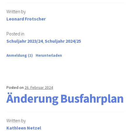
Nachschreibetermine
Written by
AGs
Leonard Frotscher
Webteam
Posted in
Schuljahr 2023/24
,
Schuljahr 2024/25
Manga
Anmeldung (1)
Herunterladen
Volleyball
Schach
Posted on
26. Februar 2024
Förderverein
Änderung Busfahrplan
Aktuelles
Written by
Dokumente
Kathleen Netzel