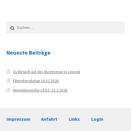
News
Es
war
Aktuelles
ein
Suchen
tolles
nach:
Archiv
Weihnachtskonzert!
Schuljahr 2024/25
Neueste Beiträge
Schuljahr 2023/24
Zu Besuch auf der Buchmesse in Leipzig
Schuljahr 2022/23
Elternberufetag 10.02.2026
Anmeldewoche 16.03.-21.3.2026
Schuljahr 2021/22
Schuljahr 2020/21
Impressum
Anfahrt
Links
Login
Schuljahr 2019/20