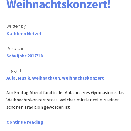
Weihnachtskonzert!
Informationen für Busfahrschüler
Written by
Berufs- und Studienberatung
Kathleen Netzel
Schulsozialarbeit
Posted in
Schuljahr 2017/18
Schulkonferenz
Tagged
Wir suchen Verstärkung für unser Team!
Aula
,
Musik
,
Weihnachten
,
Weihnachtskonzert
Downloads
Am Freitag Abend fand in der Aula unseres Gymnasiums das
Weihnachtskonzert statt, welches mittlerweile zu einer
Lehrer
schönen Tradition geworden ist.
Eltern & Schüler
10.12.2018
Continue reading
–