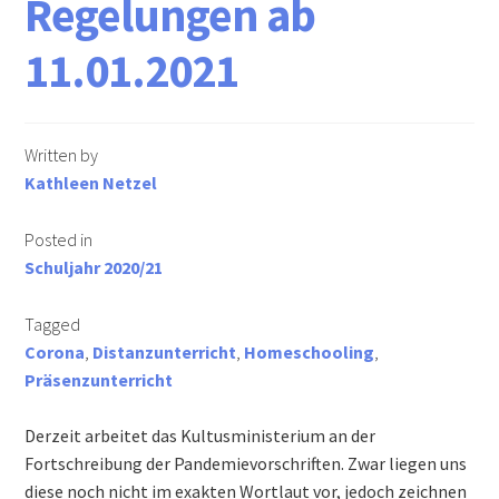
Regelungen ab
Informationen für Busfahrschüler
11.01.2021
Berufs- und Studienberatung
Written by
Schulsozialarbeit
Kathleen Netzel
Schulkonferenz
Posted in
Schuljahr 2020/21
Wir suchen Verstärkung für unser Team!
Tagged
Downloads
Corona
,
Distanzunterricht
,
Homeschooling
,
Präsenzunterricht
Lehrer
Derzeit arbeitet das Kultusministerium an der
Eltern & Schüler
Fortschreibung der Pandemievorschriften. Zwar liegen uns
diese noch nicht im exakten Wortlaut vor, jedoch zeichnen