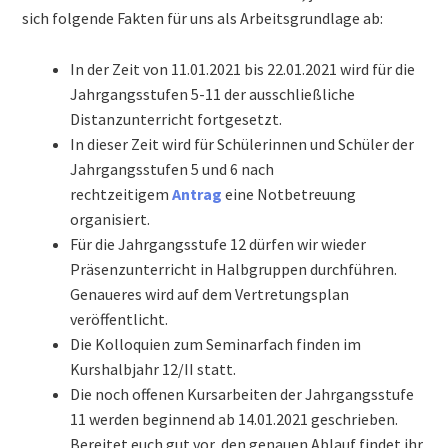
News
sich folgende Fakten für uns als Arbeitsgrundlage ab:
Aktuelles
In der Zeit von 11.01.2021 bis 22.01.2021 wird für die
Jahrgangsstufen 5-11 der ausschließliche
Archiv
Distanzunterricht fortgesetzt.
In dieser Zeit wird für Schülerinnen und Schüler der
Schuljahr 2024/25
Jahrgangsstufen 5 und 6 nach
rechtzeitigem
Antrag
eine Notbetreuung
Schuljahr 2023/24
organisiert.
Für die Jahrgangsstufe 12 dürfen wir wieder
Präsenzunterricht in Halbgruppen durchführen.
Schuljahr 2022/23
Genaueres wird auf dem Vertretungsplan
veröffentlicht.
Schuljahr 2021/22
Die Kolloquien zum Seminarfach finden im
Kurshalbjahr 12/II statt.
Schuljahr 2020/21
Die noch offenen Kursarbeiten der Jahrgangsstufe
11 werden beginnend ab 14.01.2021 geschrieben.
Schuljahr 2019/20
Bereitet euch gut vor, den genauen Ablauf findet ihr