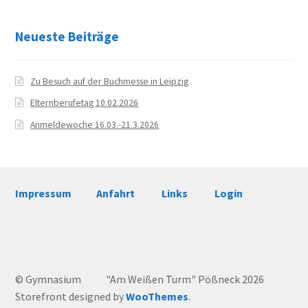
News
Neueste Beiträge
Aktuelles
Archiv
Zu Besuch auf der Buchmesse in Leipzig
Elternberufetag 10.02.2026
Schuljahr 2024/25
Anmeldewoche 16.03.-21.3.2026
Schuljahr 2023/24
Schuljahr 2022/23
Impressum
Anfahrt
Links
Login
Schuljahr 2021/22
Schuljahr 2020/21
© Gymnasium "Am Weißen Turm" Pößneck 2026
Schuljahr 2019/20
Storefront designed by
WooThemes
.