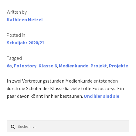
Informationen für Busfahrschüler
Written by
Kathleen Netzel
Berufs- und Studienberatung
Posted in
Schuljahr 2020/21
Schulsozialarbeit
Tagged
Schulkonferenz
6a
,
Fotostory
,
Klasse 6
,
Medienkunde
,
Projekt
,
Projekte
Wir suchen Verstärkung für unser Team!
In zwei Vertretungsstunden Medienkunde entstanden
durch die Schüler der Klasse 6a viele tolle Fotostorys. Ein
Downloads
paar davon könnt ihr hier bestaunen.
Und hier sind sie
Lehrer
Eltern & Schüler
Suchen
nach: