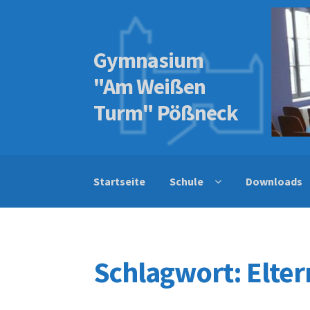
Gymnasium
Skip
Skip
to
to
"Am Weißen
navigation
content
Turm" Pößneck
Startseite
Schule
Downloads
Schlagwort:
Elter