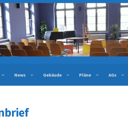
News
Gebäude
Pläne
AGs
nbrief