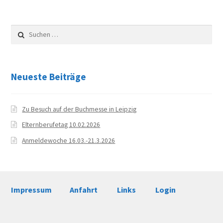
News
goes
to
Aktuelles
Suchen
America!
nach:
Archiv
Neueste Beiträge
Schuljahr 2024/25
Schuljahr 2023/24
Zu Besuch auf der Buchmesse in Leipzig
Elternberufetag 10.02.2026
Schuljahr 2022/23
Anmeldewoche 16.03.-21.3.2026
Schuljahr 2021/22
Schuljahr 2020/21
Impressum
Anfahrt
Links
Login
Schuljahr 2019/20