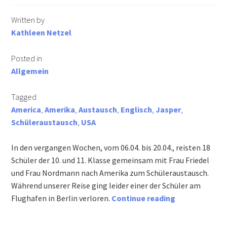
Informationen für Busfahrschüler
Written by
Kathleen Netzel
Berufs- und Studienberatung
Posted in
Allgemein
Schulsozialarbeit
Tagged
Schulkonferenz
America
,
Amerika
,
Austausch
,
Englisch
,
Jasper
,
Schüleraustausch
,
USA
Wir suchen Verstärkung für unser Team!
In den vergangen Wochen, vom 06.04. bis 20.04., reisten 18
Downloads
Schüler der 10. und 11. Klasse gemeinsam mit Frau Friedel
und Frau Nordmann nach Amerika zum Schüleraustausch.
Lehrer
Während unserer Reise ging leider einer der Schüler am
29.04.2019
Flughafen in Berlin verloren.
Continue reading
Eltern & Schüler
–
Pößneck