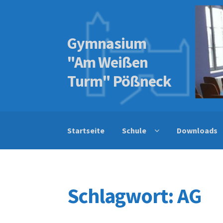
Gymnasium
Skip
Skip
to
to
"Am Weißen
navigation
content
Turm" Pößneck
Startseite
Schule
Downloads
Schlagwort:
AG