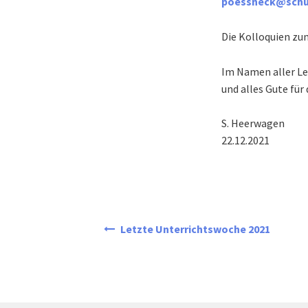
poessneck@schu
Die Kolloquien zu
Im Namen aller Le
und alles Gute für 
S. Heerwagen
22.12.2021
Beitragsnavigation
Letzte Unterrichtswoche 2021