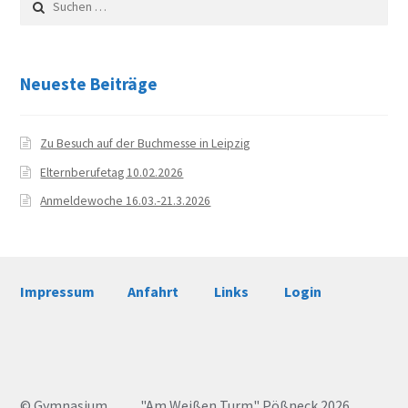
News
nach:
Aktuelles
Neueste Beiträge
Archiv
Zu Besuch auf der Buchmesse in Leipzig
Schuljahr 2024/25
Elternberufetag 10.02.2026
Schuljahr 2023/24
Anmeldewoche 16.03.-21.3.2026
Schuljahr 2022/23
Impressum
Anfahrt
Links
Login
Schuljahr 2021/22
Schuljahr 2020/21
Schuljahr 2019/20
© Gymnasium "Am Weißen Turm" Pößneck 2026