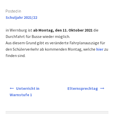
Informationen für Busfahrschüler
Posted in
Schuljahr 2021/22
Berufs- und Studienberatung
in Wernburg ist
ab Montag, den 11. Oktober 2021
die
Schulsozialarbeit
Durchfahrt für Busse wieder möglich.
Aus diesem Grund gibt es veränderte Fahrplanauszüge für
den Schülerverkehr ab kommenden Montag, welche
hier
zu
Schulkonferenz
finden sind.
Wir suchen Verstärkung für unser Team!
Downloads
Beitragsnavigation
Unterricht in
Elternsprechtag
Lehrer
Warnstufe 1
Eltern & Schüler
Suchen