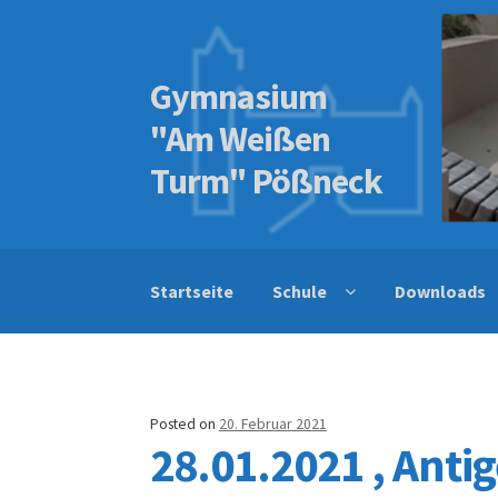
Gymnasium
Skip
Skip
to
to
"Am Weißen
navigation
content
Turm" Pößneck
Startseite
Schule
Downloads
Posted on
20. Februar 2021
28.01.2021 , Anti