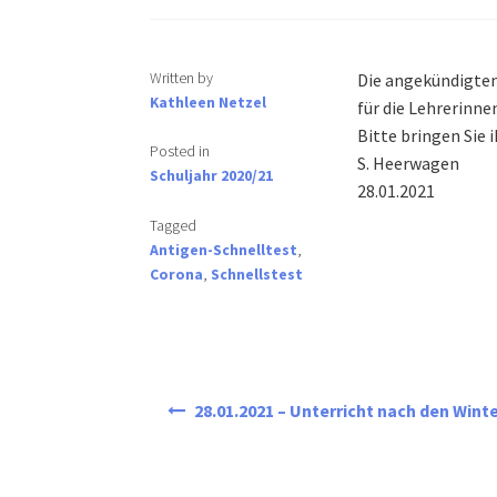
Written by
Die angekündigten 
Kathleen Netzel
für die Lehrerinne
Bitte bringen Sie 
Posted in
S. Heerwagen
Schuljahr 2020/21
28.01.2021
Tagged
Antigen-Schnelltest
,
Corona
,
Schnellstest
Beitragsnavigation
28.01.2021 – Unterricht nach den Wint