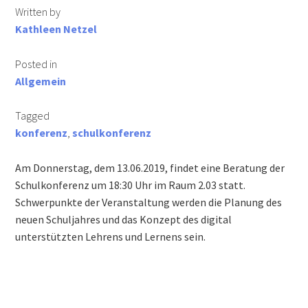
Written by
Informationen für Busfahrschüler
Kathleen Netzel
Berufs- und Studienberatung
Posted in
Allgemein
Schulsozialarbeit
Tagged
konferenz
,
schulkonferenz
Schulkonferenz
Am Donnerstag, dem 13.06.2019, findet eine Beratung der
Wir suchen Verstärkung für unser Team!
Schulkonferenz um 18:30 Uhr im Raum 2.03 statt.
Schwerpunkte der Veranstaltung werden die Planung des
Downloads
neuen Schuljahres und das Konzept des digital
unterstützten Lehrens und Lernens sein.
Lehrer
Eltern & Schüler