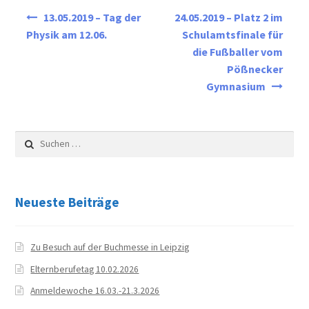
News
Beitragsnavigation
13.05.2019 – Tag der
24.05.2019 – Platz 2 im
Physik am 12.06.
Schulamtsfinale für
Aktuelles
die Fußballer vom
Pößnecker
Archiv
Gymnasium
Schuljahr 2024/25
Suchen
Schuljahr 2023/24
nach:
Schuljahr 2022/23
Neueste Beiträge
Schuljahr 2021/22
Zu Besuch auf der Buchmesse in Leipzig
Schuljahr 2020/21
Elternberufetag 10.02.2026
Anmeldewoche 16.03.-21.3.2026
Schuljahr 2019/20