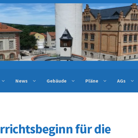
News
Gebäude
Pläne
AGs
rrichtsbeginn für die