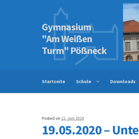
Gymnasium
Skip
Skip
to
to
"Am Weißen
navigation
content
Turm" Pößneck
Startseite
Schule
Downloads
Posted on
22. Juni 2020
19.05.2020 – Unte