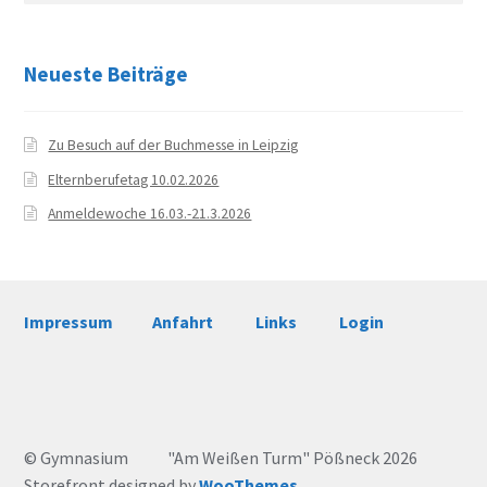
Gebäude
Neueste Beiträge
Bilder & virtueller Rundgang
Zu Besuch auf der Buchmesse in Leipzig
Anfahrt
Elternberufetag 10.02.2026
Bibliothek
Anmeldewoche 16.03.-21.3.2026
Pläne
Vertretungsplan
Impressum
Anfahrt
Links
Login
Monatsplan
Jahresplan
© Gymnasium "Am Weißen Turm" Pößneck 2026
Storefront designed by
WooThemes
.