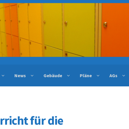
News
Gebäude
Pläne
AGs
richt für die